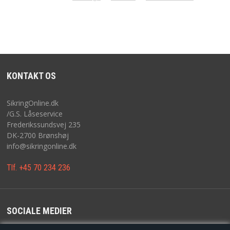
KONTAKT OS
SikringOnline.dk
/G.S. Låseservice
Frederikssundsvej 235
DK-2700 Brønshøj
info@sikringonline.dk
Tlf. +45 70 234 236
SOCIALE MEDIER