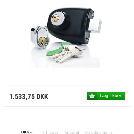
1.533,75 DKK
«-Tilbage
Anbefal
Vis uden moms