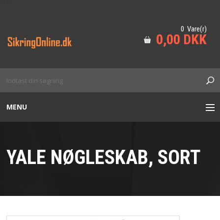
/*
*/
0 Vare(r)
0,00 DKK
MENU
BESÆTNING
YALE NØGLESKAB, SORT
DØRLUKKERE
ADGANGSKONTROL
CYLINDER