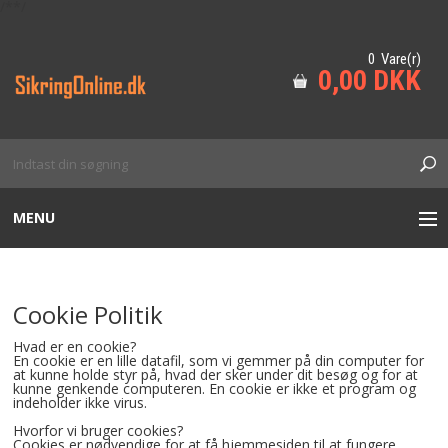
/*
*/
0 Vare(r)
0,00 DKK
MENU
BESÆTNING
Cookie Politik
DØRLUKKERE
Hvad er en cookie?
En cookie er en lille datafil, som vi gemmer på din computer for
at kunne holde styr på, hvad der sker under dit besøg og for at
ADGANGSKONTROL
kunne genkende computeren. En cookie er ikke et program og
indeholder ikke virus.
CYLINDER
Hvorfor vi bruger cookies?
Cookies er nødvendige for at få hjemmesiden til at fungere.