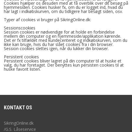
Cookies hjælper os desuden med at få overblik over dit besøg på
hjemmesiden. Cookies husker fx, om du er logget ind, hvad du
ELEKTRISKE LÅSE & EL-SLUTBLIK
har lagt i indkøbskurven, om du tidligere har besøgt siden, osv.
Typer af cookies vi bruger på SikringOnline.dk:
HÆNGELÅSE & NØGLEBOKSE
Sessionscookies
Session cookies er nødvendige for at holde en forbindelse
mellem din computer og en hjemmeside/applikation kørende.
Det er fx tilfældet med kundecenteret og indkøbskurven, som du
LÅSEKASSER
ikke kan bruge, hvis du har slået cookies fra i din browser.
Session cookies slettes igen, når du lukker din browser.
NØGLER
Persistent cookies
Persistent cookies bliver lagret på din computer til at huske et
valg, du har foretaget. Der benyttes kun persisten cookies til at
huske favorit listen.
SMØRING & VEDLIGEHOLD
FORSIDE
KURV
KONTAKT OS
BESTIL
SikringOnline.dk
/G.S. Låseservice