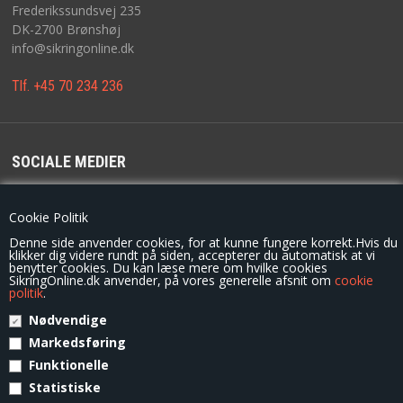
NYHEDER
Frederikssundsvej 235
DK-2700 Brønshøj
info@sikringonline.dk
TILBUD
Tlf. +45 70 234 236
PROFIL
VILKÅR
SOCIALE MEDIER
SØGNING
For de seneste opdateringer, konkurrencer og tilbud følg os på
Cookie Politik
KUNDECENTER
Denne side anvender cookies, for at kunne fungere korrekt.Hvis du
klikker dig videre rundt på siden, accepterer du automatisk at vi
benytter cookies. Du kan læse mere om hvilke cookies
SikringOnline.dk anvender, på vores generelle afsnit om
cookie
KONTAKT
politik
.
Nødvendige
© Copyright 2014 - SikringOnline.dk / G.S. Låseservice
FAVORIT
Markedsføring
Funktionelle
COOKIE POLITIK
Statistiske