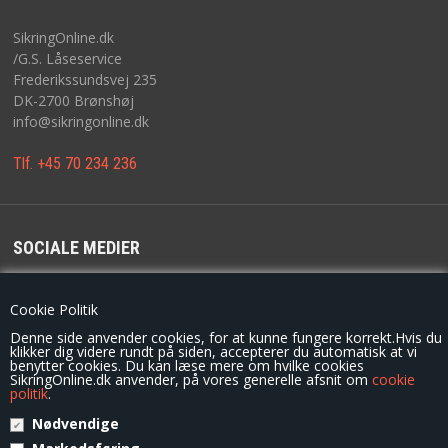
SikringOnline.dk
/G.S. Låseservice
Frederikssundsvej 235
DK-2700 Brønshøj
info@sikringonline.dk
Tlf. +45 70 234 236
SOCIALE MEDIER
For de seneste opdateringer, konkurrencer og tilbud følg os på
Cookie Politik
Denne side anvender cookies, for at kunne fungere korrekt.Hvis du
klikker dig videre rundt på siden, accepterer du automatisk at vi
benytter cookies. Du kan læse mere om hvilke cookies
SikringOnline.dk anvender, på vores generelle afsnit om
cookie
politik
.
Nødvendige
© Copyright 2014 - SikringOnline.dk / G.S. Låseservice