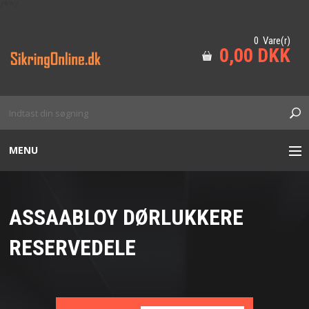
/*
*/
0 Vare(r)
0,00 DKK
MENU
BESÆTNING
ASSAABLOY DØRLUKKERE
DØRLUKKERE
RESERVEDELE
ADGANGSKONTROL
CYLINDER