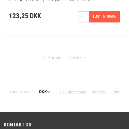
NYHEDER
123,25 DKK
TILBUD
PROFIL
VILKÅR
<--Forrige
Næste-->
SØGNING
KUNDECENTER
KONTAKT
Antal varer: 1
Vis uden moms
Anbefal
Print
FAVORIT
COOKIE POLITIK
KONTAKT OS