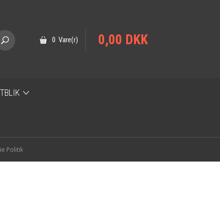
0,00 DKK
0 Vare(r)
UTBLIK
e Politik