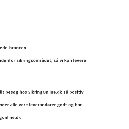
mede-brancen.
ndenfor sikringsområdet, så vi kan levere
dit besøg hos SikringOnline.dk så positiv
ender alle vore leverandører godt og har
gonline.dk