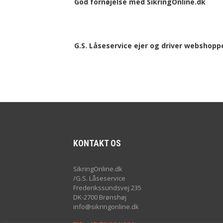
God fornøjelse med SikringOnline.dk
G.S. Låseservice ejer og driver webshop
KONTAKT OS
SikringOnline.dk
/G.S. Låseservice
Frederikssundsvej 235
DK-2700 Brønshøj
info@sikringonline.dk