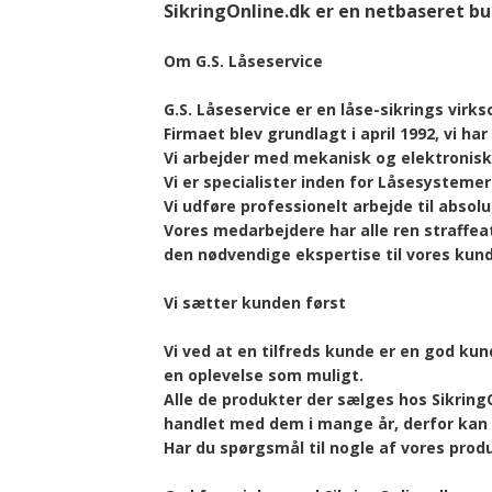
RUKO Besætning
SikringOnline.dk er en netbaseret but
Hængelås Overfald
Låsekass
Terrassedørs greb
Om G.S. Låseservice
Nøglebokse
Mellemd
G.S. Låseservice er en låse-sikrings vir
Ruko ( Assa-Abloy) hængelåse
RUKO Ka
Firmaet blev grundlagt i april 1992, vi h
Vi arbejder med mekanisk og elektronisk 
Vi er specialister inden for Låsesystem
Vi udføre professionelt arbejde til abso
Vores medarbejdere har alle ren straffea
den nødvendige ekspertise til vores kund
Vi sætter kunden først
Vi ved at en tilfreds kunde er en god kun
en oplevelse som muligt.
Alle de produkter der sælges hos SikringO
handlet med dem i mange år, derfor kan 
Har du spørgsmål til nogle af vores prod