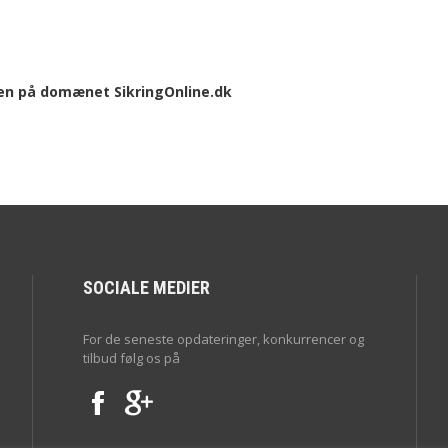
pen på domænet SikringOnline.dk
SOCIALE MEDIER
For de seneste opdateringer, konkurrencer og
tilbud følg os på