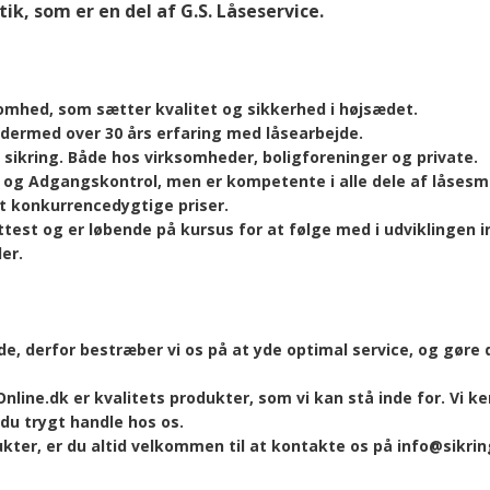
Ruko Serie 1200
ik, som er en del af G.S. Låseservice.
er for stanglåse
Mul-T-Lock 006
ørslåse
Ruko Nøgler
ksomhed, som sætter kvalitet og sikkerhed i højsædet.
sselåse
ar dermed over 30 års erfaring med låsearbejde.
sikring. Både hos virksomheder, boligforeninger og private.
er og Adgangskontrol, men er kompetente i alle dele af låses
lut konkurrencedygtige priser.
ttest og er løbende på kursus for at følge med i udviklingen i
er.
de, derfor bestræber vi os på at yde optimal service, og gøre 
nline.dk er kvalitets produkter, som vi kan stå inde for. Vi k
du trygt handle hos os.
ukter, er du altid velkommen til at kontakte os på info@sikrin