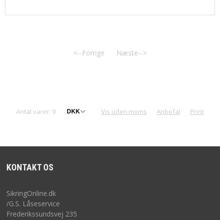
<--Forrige
Næste-->
Antal varer: 9
Vis uden moms
Anbefal
Print
KONTAKT OS
SikringOnline.dk
/G.S. Låseservice
Frederikssundsvej 235