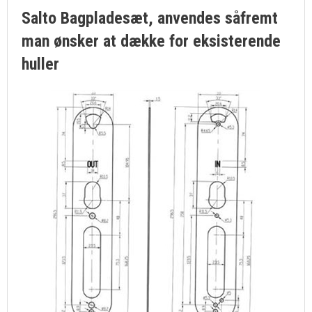
Salto Bagpladesæt, anvendes såfremt
ELEKTRISKE LÅSE & EL-SLUTBLIK
man ønsker at dække for eksisterende
HÆNGELÅSE & NØGLEBOKSE
huller
LÅSEKASSER
NØGLER
SMØRING & VEDLIGEHOLD
FORSIDE
KURV
BESTIL