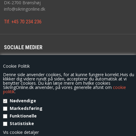
DK-2700 Brønshøj
info@sikringonline.dk
Tlf. +45 70 234 236
SOCIALE MEDIER
For de seneste opdateringer, konkurrencer og tilbud følg os på
Cookie Politik
Denne side anvender cookies, for at kunne fungere korrekt.Hvis du
klikker dig videre rundt på siden, accepterer du automatisk at vi
benytter cookies. Du kan læse mere om hvilke cookies
SikringOnline.dk anvender, på vores generelle afsnit om
cookie
politik
.
Nødvendige
© Copyright 2014 - SikringOnline.dk / G.S. Låseservice
Markedsføring
Funktionelle
Statistiske
Vis cookie detaljer