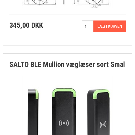
NYHEDER
TILBUD
345,00 DKK
PROFIL
VILKÅR
SALTO BLE Mullion væglæser sort Smal
SØGNING
KUNDECENTER
KONTAKT
FAVORIT
COOKIE POLITIK