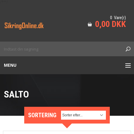
/*
*/
0 Vare(r)
0,00 DKK
MENU
BESÆTNING
SALTO
DØRLUKKERE
ADGANGSKONTROL
SORTERING
CYLINDER