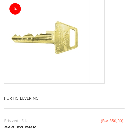
ELEKTRISKE LÅSE & EL-SLUTBLIK
HÆNGELÅSE & NØGLEBOKSE
LÅSEKASSER
NØGLER
SMØRING & VEDLIGEHOLD
FORSIDE
HURTIG LEVERING!
KURV
BESTIL
Pris ved
1
Stk
(Før
350,00
)