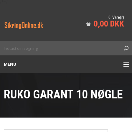
/*
*/
0 Vare(r)
0,00 DKK
MENU
BESÆTNING
RUKO GARANT 10 NØGLE
DØRLUKKERE
ADGANGSKONTROL
CYLINDER