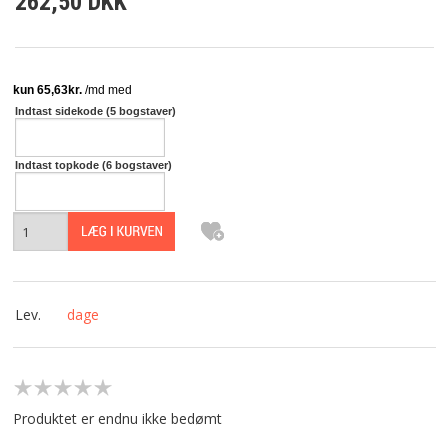
262,50 DKK
NYHEDER
TILBUD
PROFIL
Indtast sidekode (5 bogstaver)
VILKÅR
Indtast topkode (6 bogstaver)
SØGNING
KUNDECENTER
KONTAKT
Lev.
dage
FAVORIT
COOKIE POLITIK
Produktet er endnu ikke bedømt