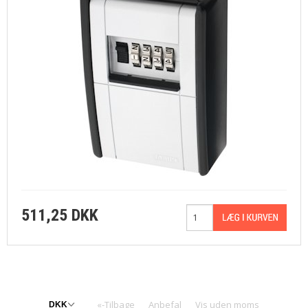
511,25 DKK
«-Tilbage
Anbefal
Vis uden moms