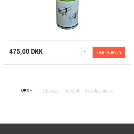
475,00 DKK
«-Tilbage
Anbefal
Vis uden moms