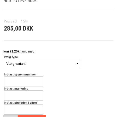
NYHEDER
HURTIG LEVERING!
TILBUD
Pris ved
1
Stk
285,00 DKK
PROFIL
VILKÅR
SØGNING
Vælg type
KUNDECENTER
Indtast systemnummer
KONTAKT
Indtast mærkning
FAVORIT
Indtast pinkode (4 cifre)
COOKIE POLITIK