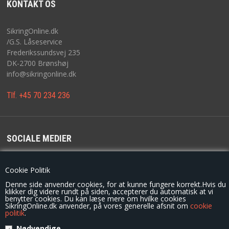
KONTAKT OS
SikringOnline.dk
/G.S. Låseservice
Frederikssundsvej 235
DK-2700 Brønshøj
info@sikringonline.dk
Tlf. +45 70 234 236
SOCIALE MEDIER
For de seneste opdateringer, konkurrencer og tilbud følg os på
Cookie Politik
Denne side anvender cookies, for at kunne fungere korrekt.Hvis du
klikker dig videre rundt på siden, accepterer du automatisk at vi
benytter cookies. Du kan læse mere om hvilke cookies
SikringOnline.dk anvender, på vores generelle afsnit om
cookie
politik
.
Nødvendige