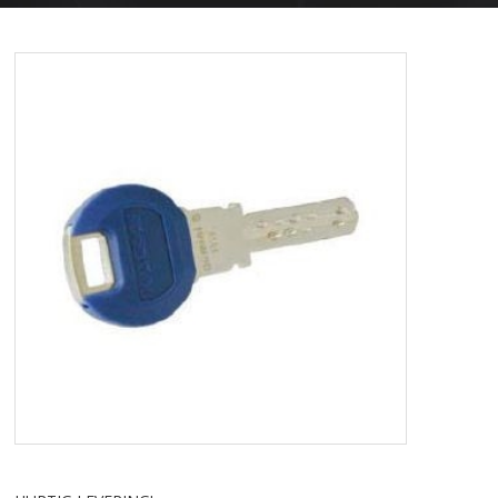
ELEKTRISKE LÅSE & EL-SLUTBLIK
HÆNGELÅSE & NØGLEBOKSE
LÅSEKASSER
NØGLER
SMØRING & VEDLIGEHOLD
FORSIDE
KURV
BESTIL