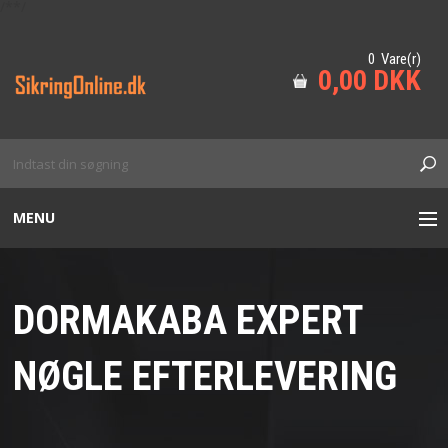
/*
*/
0 Vare(r)
0,00 DKK
MENU
BESÆTNING
DORMAKABA EXPERT
DØRLUKKERE
NØGLE EFTERLEVERING
ADGANGSKONTROL
CYLINDER